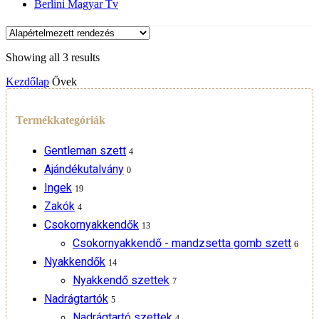
Berlini Magyar Tv
Övek
Showing all 3 results
Kezdőlap
Övek
Termékkategóriák
Gentleman szett
4
Ajándékutalvány
0
Ingek
19
Zakók
4
Csokornyakkendők
13
Csokornyakkendő - mandzsetta gomb szett
6
Nyakkendők
14
Nyakkendő szettek
7
Nadrágtartók
5
Nadrágtartó szettek
4