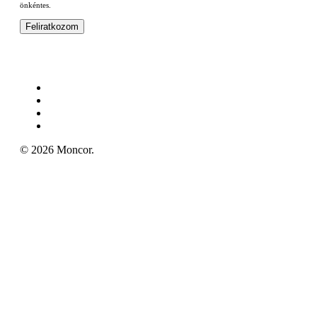
önkéntes.
© 2026 Moncor.
24.990 Ft feletti rendelés esetén INGYENES házh
Ingek
Zakók
Csokornyakkendők
Nyakkendők