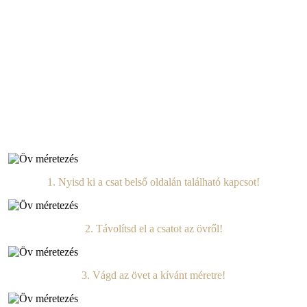
Nadrágtartók
Övek
Pénztárcák
Minden termék
Berlini Magyar Tv
facebook
instagram
phone
email
1. Nyisd ki a csat belső oldalán található kapcsot!
2. Távolítsd el a csatot az övről!
3. Vágd az övet a kívánt méretre!