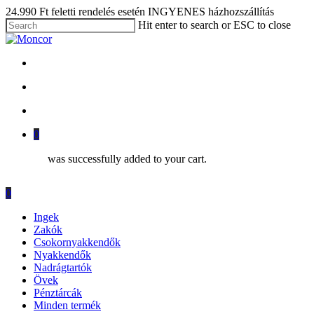
Skip
24.990 Ft feletti rendelés esetén INGYENES házhozszállítás
to
Close
Hit enter to search or ESC to close
main
Close
Menu
content
Search
facebook
instagram
phone
email
search
account
0
was successfully added to your cart.
Menu
search
account
0
Menu
Ingek
Zakók
Csokornyakkendők
Nyakkendők
Nadrágtartók
Övek
Pénztárcák
Minden termék