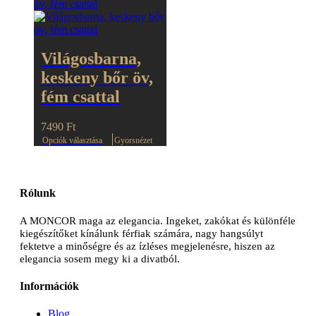
több
variációja
van.
A
Világosbarna,
változatok
a
keskeny bőr öv,
termékoldalon
fém csattal
választhatók
ki
7490
Ft
Ennek
Opciók választása
Gyorsnézet
a
terméknek
több
variációja
Rólunk
van.
A
A MONCOR maga az elegancia. Ingeket, zakókat és különféle
változatok
kiegészítőket kínálunk férfiak számára, nagy hangsúlyt
a
fektetve a minőségre és az ízléses megjelenésre, hiszen az
termékoldalon
elegancia sosem megy ki a divatból.
választhatók
ki
Információk
Blog