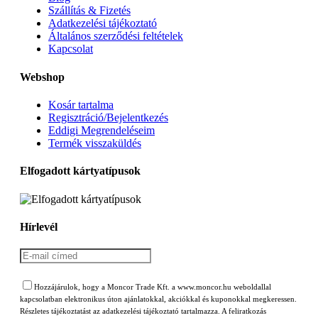
Szállítás & Fizetés
Adatkezelési tájékoztató
Általános szerződési feltételek
Kapcsolat
Webshop
Kosár tartalma
Regisztráció/Bejelentkezés
Eddigi Megrendeléseim
Termék visszaküldés
Elfogadott kártyatípusok
Hírlevél
Hozzájárulok, hogy a Moncor Trade Kft. a www.moncor.hu weboldallal
kapcsolatban elektronikus úton ajánlatokkal, akciókkal és kuponokkal megkeressen.
Részletes tájékoztatást az adatkezelési tájékoztató tartalmazza. A feliratkozás