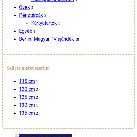
Övek
3
Pénztárcák
2
Kártyatartók
1
Egyéb
1
Berlini Magyar TV ajándék
18
Szűrés méret szerint
115 cm
1
120 cm
2
125 cm
2
130 cm
1
135 cm
2